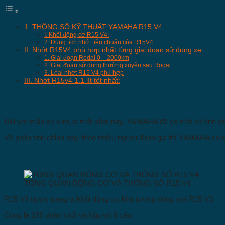
1. THÔNG SỐ KỸ THUẬT YAMAHA R15 V4:
I. Khối động cơ R15 V4:
2. Dung tích nhớt tiêu chuẩn của R15V4:
II. Nhớt R15V4 phù hợp nhất từng giai đoạn sử dụng xe
1. Giai đoạn Rodai 0 – 2000km
2. Giai đoạn sử dụng thường xuyên sau Rodai
3. Loại nhớt R15 V4 phù hợp
III. Nhớt R15v4 1.1 lít tốt nhất:
1. THÔNG SỐ KỸ THUẬT YAMAHA R15 
Đối với mẫu xe vừa ra mắt năm nay, YAMAHA đã có một số tinh chỉ
Về phần tinh chỉnh này, theo nhiều người đánh giá thì YAMAHA có cả 2
I. Khối động cơ R15 V4:
TỔNG QUAN ĐỘNG CƠ VÀ THÔNG SỐ R15 V4
R15 V4 được trang bị khối động cơ khá tương đồng với R15 V3.
Cùng là 155 phân khối và hộp số 6 cấp.