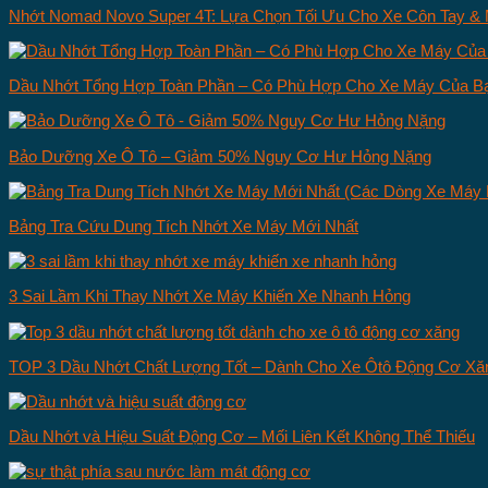
Nhớt Nomad Novo Super 4T: Lựa Chọn Tối Ưu Cho Xe Côn Tay & 
Dầu Nhớt Tổng Hợp Toàn Phần – Có Phù Hợp Cho Xe Máy Của B
Bảo Dưỡng Xe Ô Tô – Giảm 50% Nguy Cơ Hư Hỏng Nặng
Bảng Tra Cứu Dung Tích Nhớt Xe Máy Mới Nhất
3 Sai Lầm Khi Thay Nhớt Xe Máy Khiến Xe Nhanh Hỏng
TOP 3 Dầu Nhớt Chất Lượng Tốt – Dành Cho Xe Ôtô Động Cơ Xă
Dầu Nhớt và Hiệu Suất Động Cơ – Mối Liên Kết Không Thể Thiếu