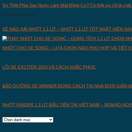
Sự Thật Phía Sau Nước Làm Mát Động Cơ? Có thật sự chỉ là chất
Chủ đề liên quan
XE NÀO XÀI NHỚT 1.1 LÍT – NHỚT 1.1 LÍT TỐT NHẤT HIỆN NAY
NHỚT CHO XE SONIC – LỰA CHỌN NÀO PHÙ HỢP VÀ TIẾT K
LỖI XE EXCITER 2019 VÀ CÁCH KHẮC PHỤC
BẢO DƯỠNG XE WINNER ĐÚNG CÁCH TẠI NHÀ ĐƠN GIẢN A
NHỚT RAIDER 1.3 LÍT ĐẦU TIÊN TẠI VIỆT NAM – NOMAD NOV
Chuyên mục
Chuyên
mục