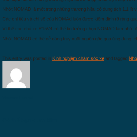
Nhớt NOMAD là một trong những thương hiệu có dung tích 1.1 lít v
Các chỉ tiêu và chỉ số của NOMAd luôn được kiểm định rõ ràng qua
Vì thế các chủ xe R15V4 có thể tin tưởng chọn NOMAD làm nhớt đ
Nhớt NOMAD có thể dễ dàng truy xuất nguồn gốc qua ứng dụng Iche
This entry was posted in
Kinh nghiệm chăm sóc xe
and tagged
Nhớ
Vietnam Nomad
Có thể bạn quan tâm