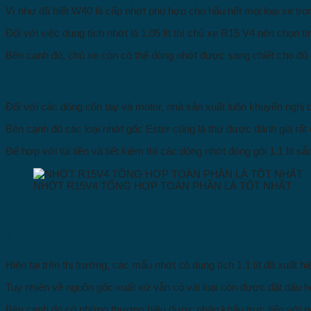
Vì như đã biết W40 là cấp nhớt phù hợp cho hầu hết mọi loại xe tron
Đối với việc dung tích nhớt là 1.05 lít thì chủ xe R15 V4 nên chọn tì
Bên cạnh đó, chủ xe còn có thể dùng nhớt được sang chiết cho đủ dun
3. Loại nhớt R15 V4 phù hợp
Đối với các dòng côn tay và motor, nhà sản xuất luôn khuyến nghị 
Bên cạnh đó các loại nhớt gốc Ester cũng là thứ được đánh giá rấ
Để hợp với túi tiền và tiết kiệm thì các dòng nhớt đóng gói 1.1 lít sẵ
NHỚT R15V4 TỔNG HỢP TOÀN PHẦN LÀ TỐT NHẤT
III. Nhớt R15v4 1.1 lít tốt nhất:
Hiện tại trên thị trường, các mẫu nhớt có dung tích 1.1 lít đã xuất h
Tuy nhiên về nguồn gốc xuất xứ vẫn có vài loại còn được đặt dấu h
Bên cạnh đó có những thương hiệu được nhập khẩu trực tiếp với n