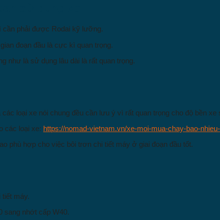
đoạn sử dụng xe
hì cần phải được Rodai kỹ lưỡng.
 gian đoạn đầu là cực kì quan trọng.
g như là sử dụng lâu dài là rất quan trọng.
 các loại xe nói chung đều cần lưu ý vì rất quan trọng cho độ bền xe 
o các loại xe:
https://nomad-vietnam.vn/xe-moi-mua-chay-bao-nhieu-
o phù hợp cho việc bôi trơn chi tiết máy ở giai đoạn đầu tốt.
tiết máy.
30 sang nhớt cấp W40.