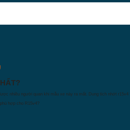
?
d
NHẤT?
ược nhiều người quan khi mẫu xe này ra mắt. Dung tích nhớt r15v4 và
 phù hợp cho R15v4?