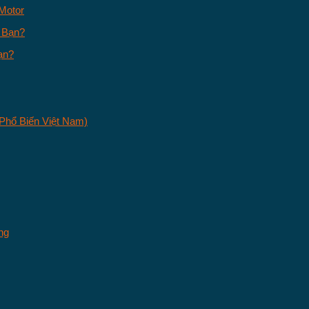
Motor
ạn?
ng