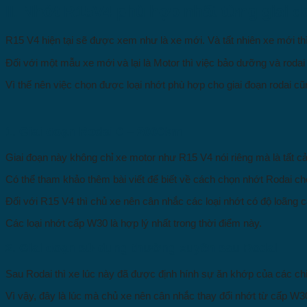
II. Nhớt R15V4 phù hợp nhất từng giai 
R15 V4 hiện tại sẽ được xem như là xe mới. Và tất nhiên xe mới t
Đối với một mẫu xe mới và lại là Motor thì việc bảo dưỡng và rodai
Vì thế nên việc chọn được loại nhớt phù hợp cho giai đoạn rodai cũn
1. Giai đoạn Rodai 0 – 2000km
Giai đoạn này không chỉ xe motor như R15 V4 nói riêng mà là tất cả
Có thể tham khảo thêm bài viết để biết về cách chọn nhớt Rodai ch
Đối với R15 V4 thì chủ xe nên cân nhắc các loại nhớt có độ loãng ca
Các loại nhớt cấp W30 là hợp lý nhất trong thời điểm này.
2. Giai đoạn sử dụng thường xuyên sau Rodai
Sau Rodai thì xe lúc này đã được định hính sự ăn khớp của các chi 
Vì vậy, đây là lúc mà chủ xe nên cân nhắc thay đổi nhớt từ cấp W