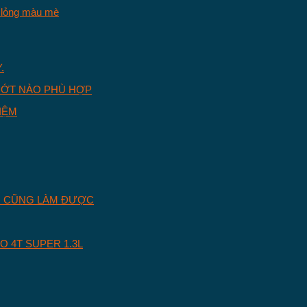
 lỏng màu mè
.
IỆM
I CŨNG LÀM ĐƯỢC
O 4T SUPER 1.3L