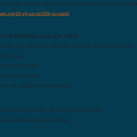
 mà công suất tối đa đạt được chỉ còn 18.1 mã lực so với 19.4 mã l
nam.vn/r15-v4-va-cbr150r-so-sanh/
h nhớt R15v4 tiêu chuẩn sẽ là 1.05 lít.
ẵn hoặc chọn phương án sang chiết canh mực nhớt cho 0.05 lít kia.
t khi rã máy.
“khó chịu” chút đỉnh.
ơn tru mượt mà hơn.
 trơn đều và giúp xe vận hành êm ái.
ra một ít điều khó chịu cho chủ xe khi đi thay nhớt.
hận dùng phương án sang chiết nhớt.