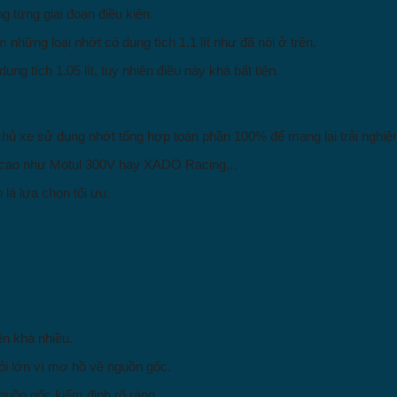
g từng giai đoạn điều kiện.
m những loại nhớt có dung tích 1.1 lít như đã nói ở trên.
g tích 1.05 lít, tuy nhiên điều này khá bất tiện.
chủ xe sử dụng nhớt tổng hợp toàn phần 100% để mang lại trải nghiệm
t cao như Motul 300V hay XADO Racing,..
n là lựa chọn tối ưu.
iện khá nhiều.
ỏi lớn vì mơ hồ về nguồn gốc.
guồn gốc kiểm định rõ ràng.