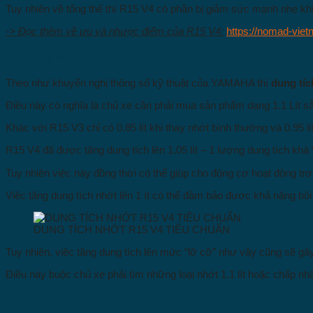
Tuy nhiên về tổng thế thì R15 V4 có phần bị giảm sức mạnh nhẹ khi
-> Đọc thêm về ưu và nhược điểm của R15 V4:
https://nomad-viet
2. Dung tích nhớt tiêu chuẩn của R15V4:
Theo như khuyến nghị thông số kỹ thuật của YAMAHA thì
dung tíc
Điều này có nghĩa là chủ xe cần phải mua sản phẩm dạng 1.1 Lít s
Khác với R15 V3 chỉ có 0.85 lít khi thay nhớt bình thường và 0.95 lí
R15 V4 đã được tăng dung tích lên 1.05 lít – 1 lượng dung tích khá 
Tuy nhiên việc này đồng thời có thể giúp cho động cơ hoạt động tr
Việc tăng dung tích nhớt lên 1 ít có thể đảm bảo được khả năng bôi
DUNG TÍCH NHỚT R15 V4 TIÊU CHUẨN
Tuy nhiên, việc tăng dung tích lên mức “lỡ cỡ” như vậy cũng sẽ gây 
Điều này buộc chủ xe phải tìm những loại nhớt 1.1 lít hoặc chấp n