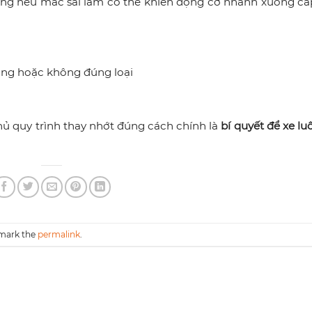
g nếu mắc sai lầm có thể khiến động cơ nhanh xuống cấp.
ng hoặc không đúng loại
hủ quy trình thay nhớt đúng cách chính là
bí quyết để xe lu
mark the
permalink
.