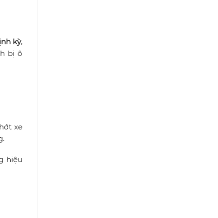
ịnh kỳ
,
h bị ô
hớt xe
g.
g hiệu