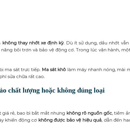
à
không thay nhớt xe định kỳ
. Dù ít sử dụng, dầu nhớt vẫn
ả năng bôi trơn và bảo vệ động cơ. Trong lúc vận hành, mộ
ị ma sát trực tiếp.
Ma sát khô
làm máy nhanh nóng, mài 
 phí sửa chữa rất cao.
ảo chất lượng hoặc không đúng loại
t giá rẻ, bao bì bắt mắt nhưng
không rõ nguồn gốc
, tiềm ẩ
ày khiến động cơ
không được bảo vệ hiệu quả
, dẫn đến h