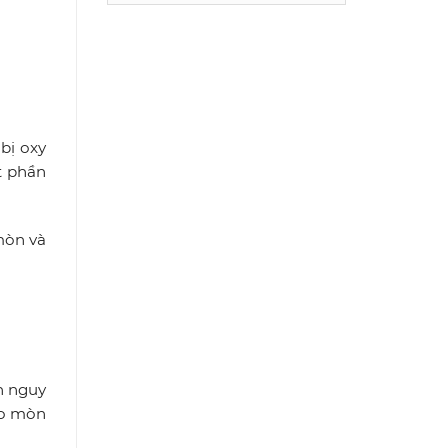
 bị oxy
t phần
mòn và
n nguy
ao mòn