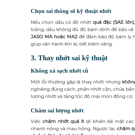
Chọn sai thông số kỹ thuật nhớt
Nếu chọn dầu có độ nhớt
quá đặc (SAE lớn)
loãng, dầu không đủ độ bám dính để bảo vệ 
JASO MA hoặc MA2
để đảm bảo độ bám ly hợ
giúp vận hành êm ái, tiết kiệm xăng.
3. Thay nhớt sai kỹ thuật
Không xả sạch nhớt cũ
Một lỗi thường gặp là thay nhớt nhưng
không
nghiêng đúng cách, phần nhớt cặn, chứa bẩn v
lượng nhớt và tăng tốc độ mài mòn động cơ.
Châm sai lượng nhớt
Việc
châm nhớt quá ít
sẽ khiến bề mặt các 
nhanh nóng và mau hỏng. Ngược lại,
châm q