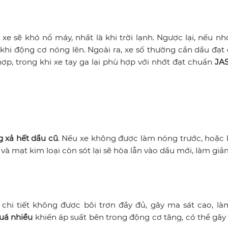
, xe sẽ khó nổ máy, nhất là khi trời lạnh. Ngược lại, nếu n
khi động cơ nóng lên. Ngoài ra, xe số thường cần dầu đạt
p, trong khi xe tay ga lại phù hợp với nhớt đạt chuẩn
JA
 xả hết dầu cũ
. Nếu xe không được làm nóng trước, hoặc
à mạt kim loại còn sót lại sẽ hòa lẫn vào dầu mới, làm giả
chi tiết không được bôi trơn đầy đủ, gây ma sát cao, l
uá nhiều
khiến áp suất bên trong động cơ tăng, có thể gâ