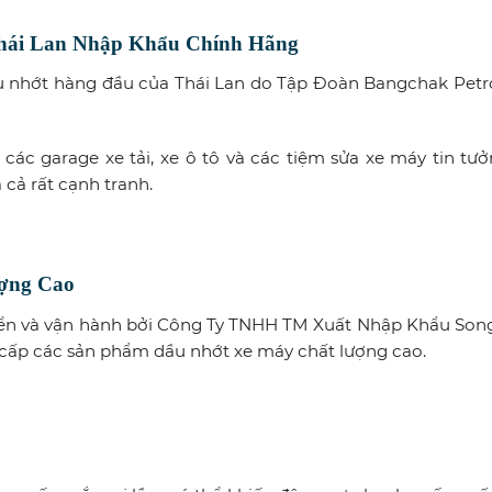
hái Lan Nhập Khẩu Chính Hãng
u nhớt hàng đầu của Thái Lan do Tập Đoàn Bangchak Pet
các garage xe tải, xe ô tô và các tiệm sửa xe máy tin tưở
 cả rất cạnh tranh.
ượng Cao
riển và vận hành bởi Công Ty TNHH TM Xuất Nhập Khẩu So
cấp các sản phẩm dầu nhớt xe máy chất lượng cao.