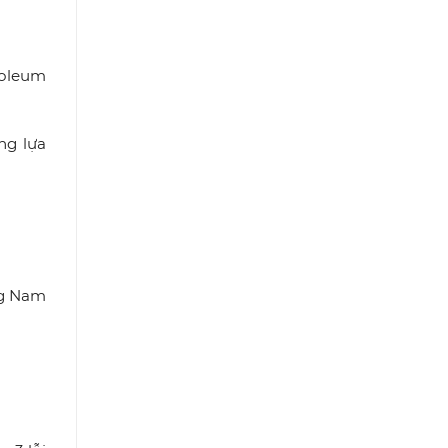
roleum
ng lựa
ng Nam