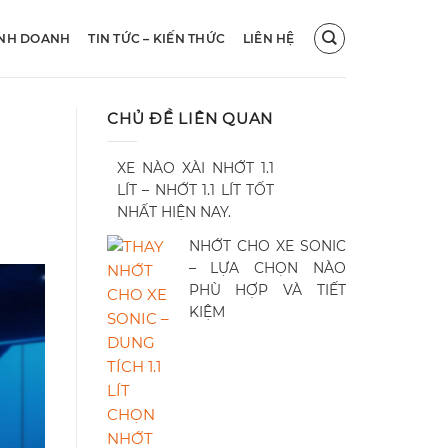
INH DOANH
TIN TỨC – KIẾN THỨC
LIÊN HỆ
CHỦ ĐỀ LIÊN QUAN
XE NÀO XÀI NHỚT 1.1
LÍT – NHỚT 1.1 LÍT TỐT
NHẤT HIỆN NAY.
NHỚT CHO XE SONIC
– LỰA CHỌN NÀO
PHÙ HỢP VÀ TIẾT
KIỆM