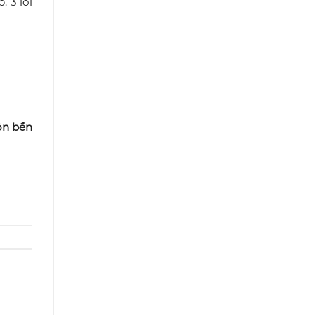
 3 lỗi
ôn bền