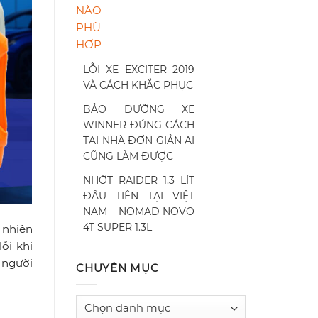
LỖI XE EXCITER 2019
VÀ CÁCH KHẮC PHỤC
BẢO DƯỠNG XE
WINNER ĐÚNG CÁCH
TẠI NHÀ ĐƠN GIẢN AI
CŨNG LÀM ĐƯỢC
NHỚT RAIDER 1.3 LÍT
ĐẦU TIÊN TẠI VIỆT
NAM – NOMAD NOVO
4T SUPER 1.3L
 nhiên
ỗi khi
 người
CHUYÊN MỤC
Chuyên
mục