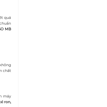
hớt quá
 chuẩn
SO MB
 không
m chất
àm máy
y
xì ron,