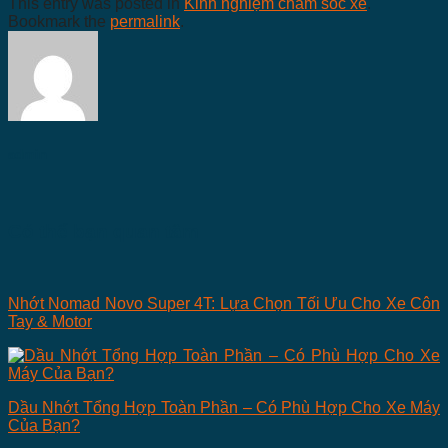
This entry was posted in
Kinh nghiệm chăm sóc xe
.
Bookmark the
permalink
.
admin
Có thể bạn quan tâm
Nhớt Nomad Novo Super 4T: Lựa Chọn Tối Ưu Cho Xe Côn
Tay & Motor
Dầu Nhớt Tổng Hợp Toàn Phần – Có Phù Hợp Cho Xe Máy
Của Bạn?