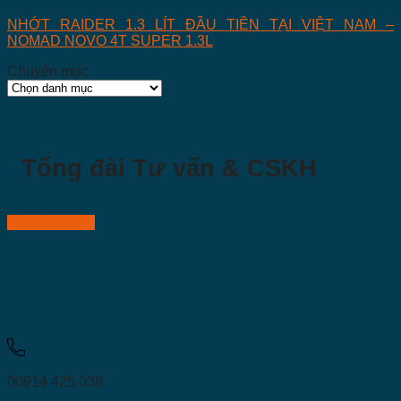
NHỚT RAIDER 1.3 LÍT ĐẦU TIÊN TẠI VIỆT NAM –
NOMAD NOVO 4T SUPER 1.3L
Chuyên mục
Chuyên
mục
Tổng đài Tư vấn & CSKH
0914 425 038
Công Ty TNHH TM XNK Song Nam
00914 425 038