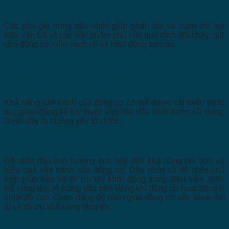
Giữ Sạch Động Cơ
Các phụ gia trong dầu nhớt giúp phân tán và cuốn trôi bụi
bẩn, cặn bã và các sản phẩm phụ của quá trình đốt cháy, giữ
cho động cơ luôn sạch sẽ và hoạt động trơn tru.
Dầu Nhớt Ảnh Hưởng Đến Hiệu Suất
Động Cơ Như Thế Nào?
Khả năng vận hành của động cơ có thể được cải thiện hoặc
suy giảm đáng kể tùy thuộc vào loại dầu nhớt được sử dụng.
Dưới đây là những yếu tố chính:
Độ Nhớt Chuẩn Xác
Độ nhớt dầu ảnh hưởng trực tiếp đến khả năng bôi trơn và
hiệu quả vận hành của động cơ. Dầu nhớt có độ nhớt phù
hợp giúp bảo vệ tối ưu khi khởi động trong điều kiện lạnh.
Nó cũng duy trì màng dầu bền vững khi động cơ hoạt động ở
nhiệt độ cao. Chọn đúng độ nhớt giúp động cơ vận hành êm
ái và tối ưu khả năng tăng tốc.
Chất Lượng Vượt Trội