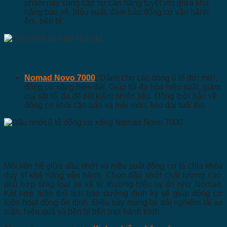
phẩm này cung cấp sự cân bằng tuyệt vời giữa khả
năng bảo vệ, hiệu suất, đảm bảo động cơ vận hành
êm, bền bỉ.
Dầu Nhớt Ô Tô Nomad
Nomad Novo 7000
:
Dành cho các dòng ô tô đời mới,
động cơ xăng hiện đại. Giúp tối đa hóa hiệu suất, giảm
ma sát tối đa để tiết kiệm nhiên liệu. Đồng thời bảo vệ
động cơ khỏi cặn bẩn và mài mòn, kéo dài tuổi thọ.
Kết Luận
Mối liên hệ giữa dầu nhớt và hiệu suất động cơ là chìa khóa
duy trì khả năng vận hành. Chọn dầu nhớt chất lượng cao,
phù hợp từng loại xe và từ thương hiệu uy tín như Nomad.
Kết hợp tuân thủ lịch bảo dưỡng định kỳ sẽ giúp động cơ
luôn hoạt động ổn định. Điều này mang lại trải nghiệm lái an
toàn, hiệu quả và bền bỉ trên mọi hành trình.