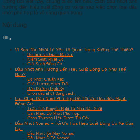
Trong bài viết này, chúng ta sẽ tìm hiểu cách dầu nhớt ảnh
hưởng đến hiệu suất động cơ và tại sao việc chọn loại dầu
nhớt phù hợp là vô cùng quan trọng.
Nội dung
Vì Sao Dầu Nhớt Là Yếu Tố Quan Trọng Không Thể Thiếu?
Bôi trơn và Giảm Ma Sát
Kiểm Soát Nhiệt Độ
Giữ Sạch Động Cơ
Dầu Nhớt Ảnh Hưởng Đến Hiệu Suất Động Cơ Như Thế
Nào?
Độ Nhớt Chuẩn Xác
Chất Lượng Vượt Trội
Bảo Dưỡng Định Kỳ
Chọn dầu nhớt đúng cách:
Lựa Chọn Dầu Nhớt Phù Hợp Để Tối Ưu Hóa Sức Mạnh
Động Cơ
Tuân Thủ Khuyến Nghị Từ Nhà Sản Xuất
Cân Nhắc Độ Nhớt Phù Hợp
Chọn Thương Hiệu Được Tin Cậy
Dầu Nhớt Nomad – Tối Ưu Hóa Hiệu Suất Động Cơ Xe Của
Bạn
Dầu Nhớt Xe Máy Nomad
Dầu Nhớt Ô Tô Nomad