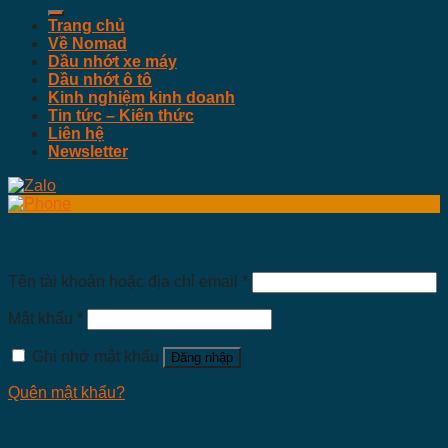
kiếm:
Trang chủ
Về Nomad
Dầu nhớt xe máy
Dầu nhớt ô tô
Kinh nghiệm kinh doanh
Tin tức – Kiến thức
Liên hệ
Newsletter
Đăng nhập
Tên tài khoản hoặc địa chỉ email
*
Mật khẩu
*
Ghi nhớ mật khẩu
Đăng nhập
Quên mật khẩu?