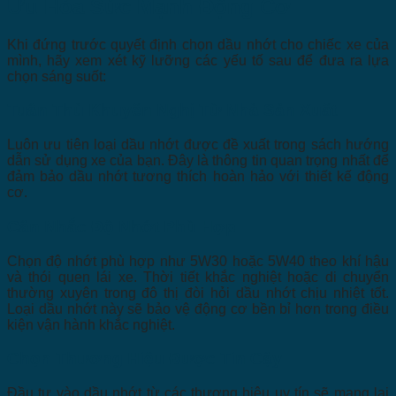
Ưu Hóa Sức Mạnh Động Cơ
Khi đứng trước quyết định chọn dầu nhớt cho chiếc xe của
mình, hãy xem xét kỹ lưỡng các yếu tố sau để đưa ra lựa
chọn sáng suốt:
Tuân Thủ Khuyến Nghị Từ Nhà Sản Xuất
Luôn ưu tiên loại dầu nhớt được đề xuất trong sách hướng
dẫn sử dụng xe của bạn. Đây là thông tin quan trọng nhất để
đảm bảo dầu nhớt tương thích hoàn hảo với thiết kế động
cơ.
Cân Nhắc Độ Nhớt Phù Hợp
Chọn độ nhớt phù hợp như 5W30 hoặc 5W40 theo khí hậu
và thói quen lái xe. Thời tiết khắc nghiệt hoặc di chuyển
thường xuyên trong đô thị đòi hỏi dầu nhớt chịu nhiệt tốt.
Loại dầu nhớt này sẽ bảo vệ động cơ bền bỉ hơn trong điều
kiện vận hành khắc nghiệt.
Chọn Thương Hiệu Được Tin Cậy
Đầu tư vào dầu nhớt từ các thương hiệu uy tín sẽ mang lại