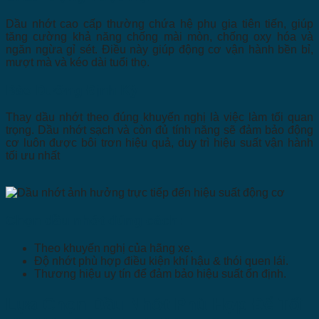
Dầu nhớt cao cấp thường chứa hệ phụ gia tiên tiến, giúp
tăng cường khả năng chống mài mòn, chống oxy hóa và
ngăn ngừa gỉ sét. Điều này giúp động cơ vận hành bền bỉ,
mượt mà và kéo dài tuổi thọ.
Bảo Dưỡng Định Kỳ
Thay dầu nhớt theo đúng khuyến nghị là việc làm tối quan
trọng. Dầu nhớt sạch và còn đủ tính năng sẽ đảm bảo động
cơ luôn được bôi trơn hiệu quả, duy trì hiệu suất vận hành
tối ưu nhất
Chọn dầu nhớt đúng cách:
Theo khuyến nghị của hãng xe.
Độ nhớt phù hợp điều kiện khí hậu & thói quen lái.
Thương hiệu uy tín để đảm bảo hiệu suất ổn định.
Lựa Chọn Dầu Nhớt Phù Hợp Để Tối