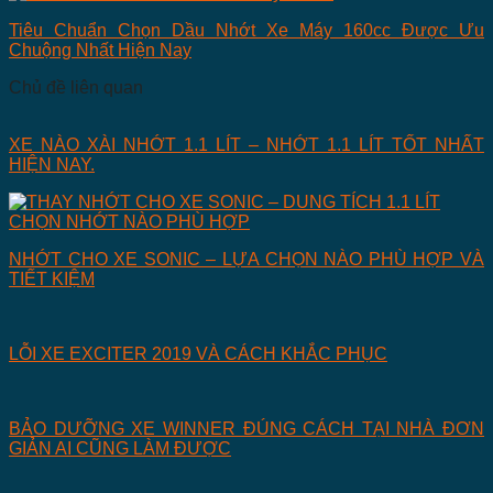
Tiêu Chuẩn Chọn Dầu Nhớt Xe Máy 160cc Được Ưu
Chuộng Nhất Hiện Nay
Chủ đề liên quan
XE NÀO XÀI NHỚT 1.1 LÍT – NHỚT 1.1 LÍT TỐT NHẤT
HIỆN NAY.
NHỚT CHO XE SONIC – LỰA CHỌN NÀO PHÙ HỢP VÀ
TIẾT KIỆM
LỖI XE EXCITER 2019 VÀ CÁCH KHẮC PHỤC
BẢO DƯỠNG XE WINNER ĐÚNG CÁCH TẠI NHÀ ĐƠN
GIẢN AI CŨNG LÀM ĐƯỢC