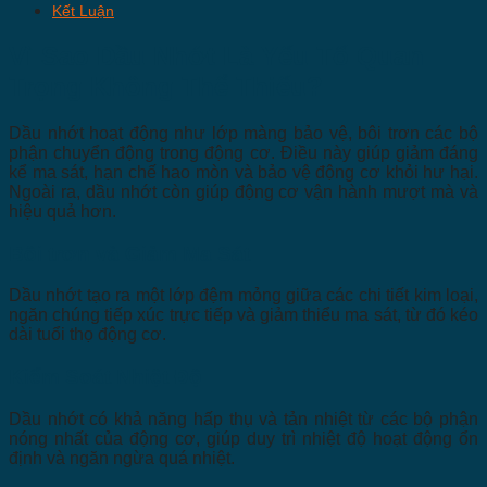
Kết Luận
Vì Sao Dầu Nhớt Là Yếu Tố Quan
Trọng Không Thể Thiếu?
Dầu nhớt hoạt động như lớp màng bảo vệ, bôi trơn các bộ
phận chuyển động trong động cơ. Điều này giúp giảm đáng
kể ma sát, hạn chế hao mòn và bảo vệ động cơ khỏi hư hại.
Ngoài ra, dầu nhớt còn giúp động cơ vận hành mượt mà và
hiệu quả hơn.
Bôi trơn và Giảm Ma Sát
Dầu nhớt tạo ra một lớp đệm mỏng giữa các chi tiết kim loại,
ngăn chúng tiếp xúc trực tiếp và giảm thiểu ma sát, từ đó kéo
dài tuổi thọ động cơ.
Kiểm Soát Nhiệt Độ
Dầu nhớt có khả năng hấp thụ và tản nhiệt từ các bộ phận
nóng nhất của động cơ, giúp duy trì nhiệt độ hoạt động ổn
định và ngăn ngừa quá nhiệt.