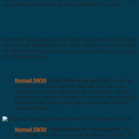
sự an tâm về chất lượng và hiệu suất ổn định lâu dài.
Dầu Nhớt Nomad – Tối Ưu Hóa Hiệu
Suất Động Cơ Xe Của Bạn
Nomad tự hào mang đến các dòng sản phẩm dầu nhớt tổng
hợp cao cấp chất lượng cao, được nghiên cứu và phát triển
để đáp ứng nhu cầu đa dạng của các loại động cơ xe máy
và ô tô tại Việt Nam.
Dầu Nhớt Xe Máy Nomad
Nomad 5W30
– Dầu nhớt xe tay ga (1 lít):
Lý tưởng
cho các dòng xe tay ga hiện đại hiệu suất cao. Ưu
điểm nổi bật là khả năng khởi động siêu nhẹ, độ bốc
nhạy tức thì, và bảo vệ động cơ vượt trội trong mọi điều
kiện vận hành khắc nghiệt, giúp xe luôn êm ái và tiết
kiệm nhiên liệu.
Nomad 5W30
– Dầu nhớt xe số / côn tay (1 lít – 1.1
lít – 1.3 lít):
Phù hợp cho xe số và dòng xe côn tay. Sản