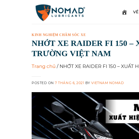
Skip
to
VỀ
content
KINH NGHIỆM CHĂM SÓC XE
NHỚT XE RAIDER FI 150 –
TRƯỜNG VIỆT NAM
Trang chủ
/
NHỚT XE RAIDER FI 150 – XUẤT
POSTED ON
7 THÁNG 6, 2021
BY
VIETNAM NOMAD