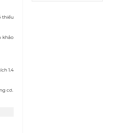
 thiếu
m khảo
ích 1.4
ng cơ.