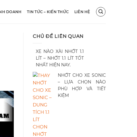
INH DOANH
TIN TỨC – KIẾN THỨC
LIÊN HỆ
CHỦ ĐỀ LIÊN QUAN
XE NÀO XÀI NHỚT 1.1
LÍT – NHỚT 1.1 LÍT TỐT
NHẤT HIỆN NAY.
NHỚT CHO XE SONIC
– LỰA CHỌN NÀO
PHÙ HỢP VÀ TIẾT
KIỆM