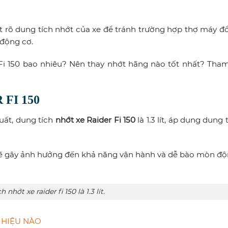
ết rõ dung tích nhớt của xe để tránh trường hợp thợ máy đổ
 động cơ.
 Fi 150 bao nhiêu? Nên thay nhớt hãng nào tốt nhất? Tha
FI 150
uất, dung tích
nhớt xe Raider Fi 150
là 1.3 lít, áp dụng dung t
 sẽ gây ảnh hưởng đến khả năng vận hành và dễ bào mòn độ
 nhớt xe raider fi 150 là 1.3 lít.
 HIỆU NÀO