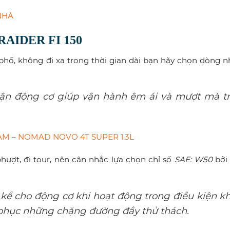
NHÀ
AIDER FI 150
phố, không đi xa trong thời gian dài bạn hãy chọn dòng n
cận động cơ giúp vận hành êm ái và mượt mà t
 NAM – NOMAD NOVO 4T SUPER 1.3L
ượt, đi tour, nên cân nhắc lựa chọn chỉ số
SAE: W50
bởi 
ể cho động cơ khi hoạt động trong điều kiện k
 phục những chặng đường đầy thử thách.