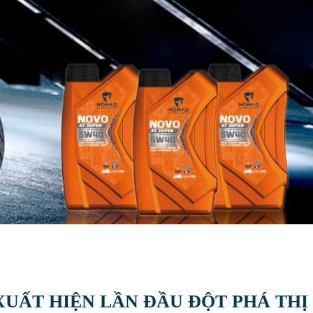
 XUẤT HIỆN LẦN ĐẦU ĐỘT PHÁ THỊ