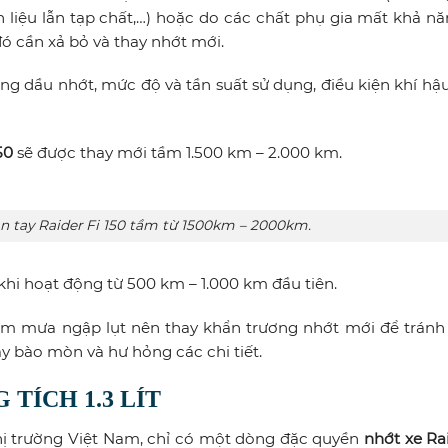
ên liệu lẫn tạp chất,…) hoặc do các chất phụ gia mất khả nă
đó cần xả bỏ và thay nhớt mới.
ng dầu nhớt, mức độ và tần suất sử dụng, điều kiện khí hậ
50
sẽ được thay mới tầm 1.500 km – 2.000 km.
ôn tay Raider Fi 150 tầm từ 1500km – 2000km.
hi hoạt động từ 500 km – 1.000 km đầu tiên.
iểm mưa ngập lụt nên thay khẩn trương nhớt mới để tránh
 bào mòn và hư hỏng các chi tiết.
 TÍCH 1.3 LÍT
thị trường Việt Nam, chỉ có một dòng đặc quyền
nhớt xe Ra