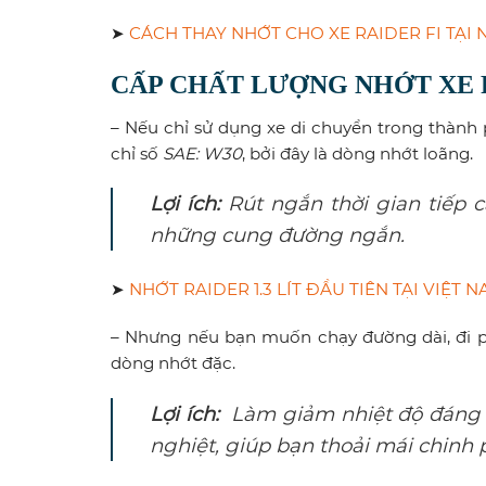
➤
CÁCH THAY NHỚT CHO XE RAIDER FI TẠI 
CẤP CHẤT LƯỢNG NHỚT XE R
– Nếu chỉ sử dụng xe di chuyển trong thành 
chỉ số
SAE: W30
, bởi đây là dòng nhớt loãng.
Lợi ích:
Rút ngắn thời gian tiếp 
những cung đường ngắn.
➤
NHỚT RAIDER 1.3 LÍT ĐẦU TIÊN TẠI VIỆT
– Nhưng nếu bạn muốn chạy đường dài, đi ph
dòng nhớt đặc.
Lợi ích:
Làm giảm nhiệt độ đáng k
nghiệt,
giúp bạn thoải mái chinh