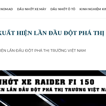
 NOMAD
DẦU NHỚT XE MÁY
DẦU NHỚT Ô TÔ
KINH NGHIỆM K
 XUẤT HIỆN LẦN ĐẦU ĐỘT PHÁ THỊ
 HIỆN LẦN ĐẦU ĐỘT PHÁ THỊ TRƯỜNG VIỆT NAM