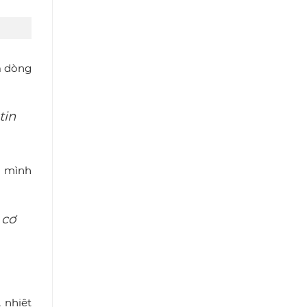
à dòng
tin
 mình
 cơ
 nhiệt