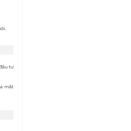
ới.
đầu tư
ra mắt