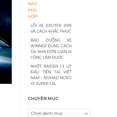
LỖI XE EXCITER 2019
VÀ CÁCH KHẮC PHỤC
BẢO DƯỠNG XE
WINNER ĐÚNG CÁCH
TẠI NHÀ ĐƠN GIẢN AI
CŨNG LÀM ĐƯỢC
NHỚT RAIDER 1.3 LÍT
ĐẦU TIÊN TẠI VIỆT
NAM – NOMAD NOVO
4T SUPER 1.3L
CHUYÊN MỤC
Chuyên
mục