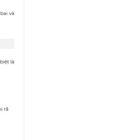
bai và
iệt là
i rã