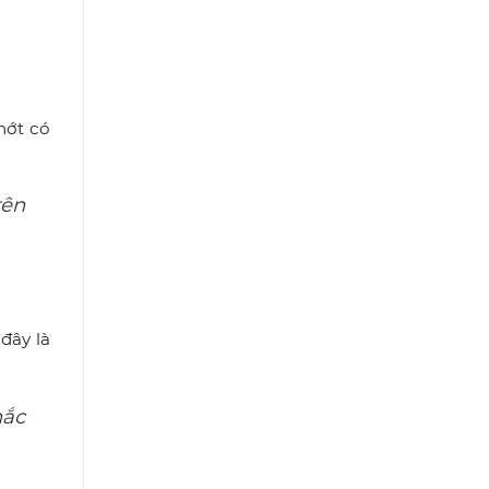
hớt có
rên
đây là
hắc