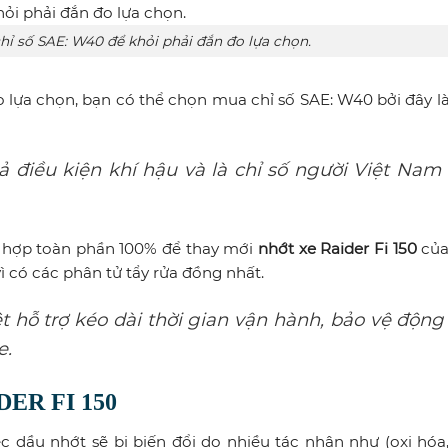
ỉ số SAE: W40 để khỏi phải đắn đo lựa chọn.
 lựa chọn, bạn có thể chọn mua chỉ số SAE: W40 bởi đây l
ả điều kiện khí hậu và là chỉ số người Việt Nam 
g hợp toàn phần 100% để thay mới
nhớt xe Raider Fi 150
của
vì có các phân tử tẩy rửa đồng nhất.
t hỗ trợ kéo dài thời gian vận hành, bảo vệ động
e.
ER FI 150
c dầu nhớt sẽ bị biến đổi do nhiều tác nhân như (oxi hóa,