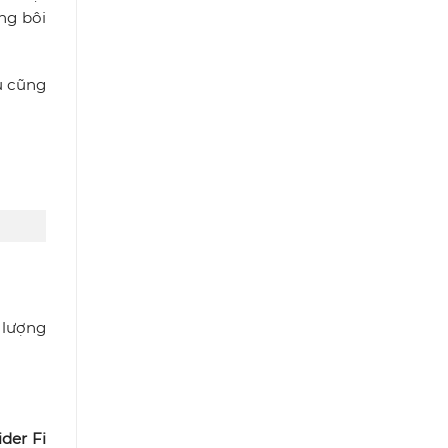
ng bôi
u cũng
 lượng
ider Fi