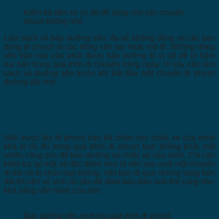
Kiểm tra đèn xe có đủ độ sáng cho các chuyến
phượt không nhé
Làm sạch và bảo dưỡng sên, đa số những dòng xe các bạn
dùng đi phượt là các dòng côn tay hoặc mô tô. Những dòng
sên trần này cần phải được bảo dưỡng kĩ vì rất dễ bị bám
bụi bẩn trong quá trình di chuyển hàng ngày. Vì vậy cần làm
sạch và dưỡng sên trước khi bắt đầu một chuyến đi phượt
đường dài nhé.
Bảo Dưỡng Xe Trong Quá Trình Đi
Phượt
Nếu trước khi đi phượt bạn đã chăm sóc chiếc xe của mình
khá kĩ rồi thì trong quá trình đi phượt bạn không phải mất
nhiều công sức để bảo dưỡng lại chiếc xe của mình. Chỉ cần
kiểm tra lại một số đặc điểm như là sên sau suốt một chuyến
đi dài có bị chùn hay không, nếu bạn đi qua những vùng bùn
đất thì nên vệ sinh lại sên để đảm bảo đảm tuổi thọ cũng như
khả năng vận hành của sên.
Bảo dưỡng sên xe trong quá trình đi phượt