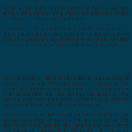
Ngoài ra, cần kiểm tra nhớt xem có bị hao hụt sau suốt
quãng đường dài hay không, nếu có nên châm thêm để đảm
bảo đủ nhớt để động cơ xe vận hành tốt.
Nếu trước khi đi bạn chưa thay lốp xe thì nên kiểm tra lại
nhé, vì sau khi đi một quãng đường dài và liên tục thì lốp xe
cũng sẽ bị xuống cấp đấy, để đảm bảo an toàn thì nên kiểm
tra độ mòn và độ bám đường của lốp xe trước khi về nhé.
Bảo Dưỡng Xe Sau Một Chuyến
Phượt Dài
Sau một chuyến đi dài chắc hẳn chiếc xe của bạn cũng đã
mệt mỏi và cần tiếp thêm năng lượng. Cần thay nhớt mới
cho xe để đảm bảo sự vận hành trơn tru và mượt mà cho
chiếc xe của mình nhé. Nếu bạn thay các dòng nhớt tổng
hợp toàn phần trước khi đi thì bạn có thể sử dụng thêm một
thời gian sau khi phượt rồi thay vẫn không sao.
Súc rửa động cơ và bình xăng để loại bỏ những cặn bẩn và
bụi bám trong động cơ sau quá trình đi phượt gây ra. Đơn
giản chỉ cần dùng một chai súc động cơ (khi thay nhớt đổ
vào bình nhớt cũ, rodai máy 10 phút rồi xả ra, thay nhớt mới