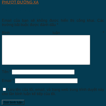
PHƯỢT ĐƯỜNG XA
Để lại một bình luận
Email của bạn sẽ không được hiển thị công khai.
Các
trường bắt buộc được đánh dấu
*
Bình luận
*
Tên
*
Email
*
Lưu tên của tôi, email, và trang web trong trình duyệt này
cho lần bình luận kế tiếp của tôi.