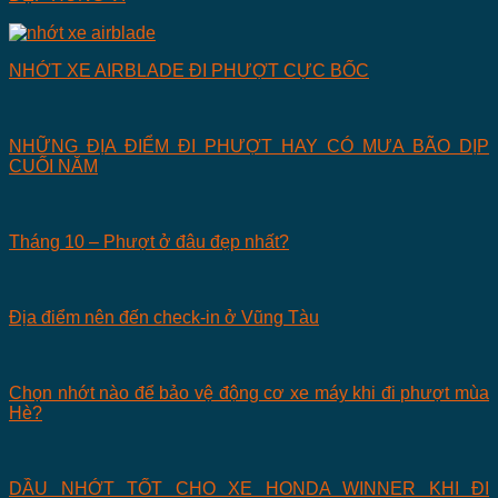
NHỚT XE AIRBLADE ĐI PHƯỢT CỰC BỐC
NHỮNG ĐỊA ĐIỂM ĐI PHƯỢT HAY CÓ MƯA BÃO DỊP
CUỐI NĂM
Tháng 10 – Phượt ở đâu đẹp nhất?
Địa điểm nên đến check-in ở Vũng Tàu
Chọn nhớt nào để bảo vệ động cơ xe máy khi đi phượt mùa
Hè?
DẦU NHỚT TỐT CHO XE HONDA WINNER KHI ĐI