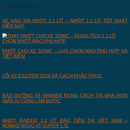
Chủ đề liên quan
XE NÀO XÀI NHỚT 1.1 LÍT – NHỚT 1.1 LÍT TỐT NHẤT
HIỆN NAY.
NHỚT CHO XE SONIC – LỰA CHỌN NÀO PHÙ HỢP VÀ
TIẾT KIỆM
LỖI XE EXCITER 2019 VÀ CÁCH KHẮC PHỤC
BẢO DƯỠNG XE WINNER ĐÚNG CÁCH TẠI NHÀ ĐƠN
GIẢN AI CŨNG LÀM ĐƯỢC
NHỚT RAIDER 1.3 LÍT ĐẦU TIÊN TẠI VIỆT NAM –
NOMAD NOVO 4T SUPER 1.3L