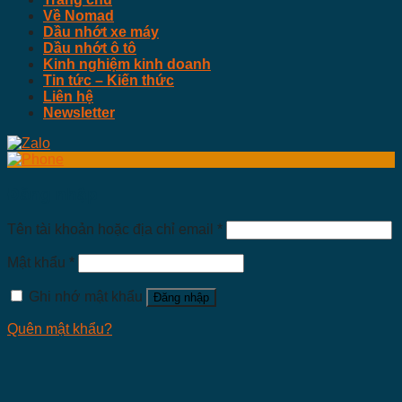
Về Nomad
Dầu nhớt xe máy
Dầu nhớt ô tô
Kinh nghiệm kinh doanh
Tin tức – Kiến thức
Liên hệ
Newsletter
Đăng nhập
Tên tài khoản hoặc địa chỉ email
*
Mật khẩu
*
Ghi nhớ mật khẩu
Đăng nhập
Quên mật khẩu?