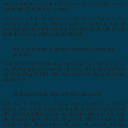
vào) và một lon súc buồng đốt (đổ vào bình xăng đầy, dưới 5
lít là xong) để vệ sinh xe là xong.
Cần kiểm tra thêm lọc gió xem có bị bám bẩn nhiều quá hay
không, vì thường sau những chuyến đi dài thì bụi bẩn dễ
bám vào gây tắc nghẽn lọc gió. Cần thay thể để con xe vận
hành tốt hơn cho những chuyến đi mới.
Kiểm tra và thay lọc gió sau một quãng đường dài
đi phượt
Có thể châm thêm hoặc thay nước làm mát cho xe nhé. Vì
sau những quãng đường dài thì nước làm mát cũng không
còn hoạt động tốt nữa, nên thay nước mới để xe được làm
mát tốt hơn.
Châm thêm hoặc thay nước làm mát cho xe
Trên đây là những chi tiết quan trọng cần kiểm tra và bảo
dưỡng trước, trong và sau các chuyến đi phượt mà các bnaj
nên chú ý để chăm sóc con xe của mình bền như mới. Nên
yêu thương người bạn đã đồng hành với mình trong suốt
những chuyến đi của mình nhé. Vừa tiết kiệm chi phí sửa