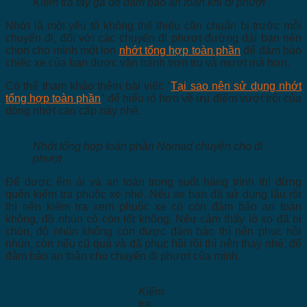
Kiểm tra tay ga để đảm bảo an toàn khi đi phượt
Nhớt là một yếu tố không thể thiếu cần chuẩn bị trước mỗi
chuyến đi, đối với các chuyến đi phượt đường dài bạn nên
chọn cho mình một lon
nhớt tổng hợp toàn phần
để đảm bảo
chiếc xe của bạn được vận hành trơn tru và mượt mà hơn.
Có thể tham khảo thêm bài viết: “
Tại sao nên sử dụng nhớt
tổng hợp toàn phần
” để hiểu rõ hơn về ưu điểm vượt trội của
dòng nhớt cao cấp này nhé.
Nhớt tổng hợp toàn phần Nomad chuyên cho đi
phượt
Để được êm ái và an toàn trong suốt hàng trình thì đừng
quên kiểm tra phuộc xe nhé. Nếu xe bạn đã sử dụng lâu rồi
thì nên kiểm tra xem phuộc xe có còn đảm bảo an toàn
không, đồ nhún có còn tốt không. Nếu cảm thấy lò xo đã bị
chùn, độ nhún không còn được đảm bảo thì nên phục hồi
nhún, còn nếu cũ quá và đã phục hồi rồi thì nên thay nhé, để
đảm bảo an toàn cho chuyến đi phượt của mình.
Kiểm
tra