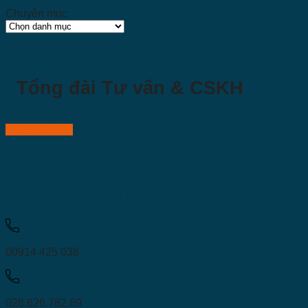
Chuyên mục
Chuyên
mục
Tổng đài Tư vấn & CSKH
0914 425 038
Công Ty TNHH TM XNK Song Nam
00914 425 038
028.626.782.69