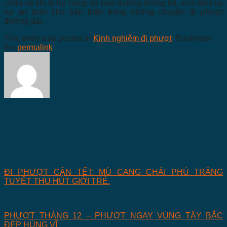
chữa xe khi bị hư hỏng do bảo dưỡng không tốt, vừa đem lại
sự an toàn cho bản thân trong những chuyến đi phượt
đường dài.
This entry was posted in
Kinh nghiệm đi phượt
. Bookmark
the
permalink
.
admin
Có thể bạn quan tâm
ĐI PHƯỢT CẬN TẾT: MÙ CANG CHẢI PHỦ TRẮNG
TUYẾT THU HÚT GIỚI TRẺ.
PHƯỢT THÁNG 12 – PHƯỢT NGAY VÙNG TÂY BẮC
ĐẸP HÙNG VĨ