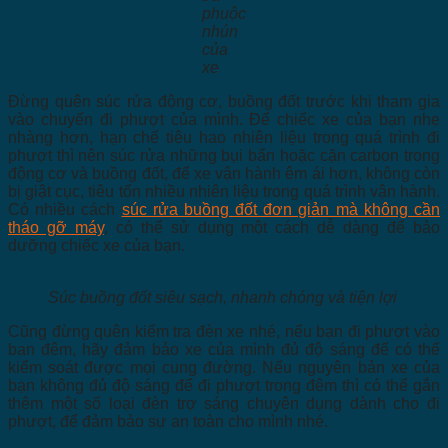
phuộc
nhún
của
xe
Đừng quên súc rửa động cơ, buồng đốt trước khi tham gia
vào chuyến đi phượt của mình. Để chiếc xe của bạn nhẹ
nhàng hơn, hạn chế tiêu hao nhiên liệu trong quá trình đi
phượt thì nên súc rửa những bụi bẩn hoặc cặn carbon trong
động cơ và buồng đốt, để xe vận hành êm ái hơn, không còn
bị giật cục, tiêu tốn nhiều nhiên liệu trong quá trình vận hành.
Có nhiều cách
súc rửa buồng đốt đơn giản mà không cần
tháo gỡ máy
, có thể sử dụng một cách dễ dàng để bảo
dưỡng chiếc xe của bạn.
Súc buồng đốt siêu sạch, nhanh chóng và tiện lợi
Cũng đừng quên kiểm tra đèn xe nhé, nếu bạn đi phượt vào
ban đêm, hãy đảm bảo xe của mình đủ độ sáng để có thể
kiểm soát được mọi cung đường. Nếu nguyên bản xe của
bạn không đủ độ sáng để đi phượt trong đêm thì có thể gắn
thêm một số loại đèn trợ sáng chuyên dụng dành cho đi
phượt, để đảm bảo sự an toàn cho mình nhé.