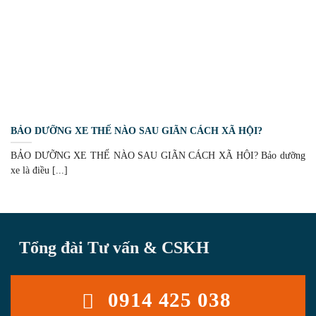
BẢO DƯỠNG XE THẾ NÀO SAU GIÃN CÁCH XÃ HỘI?
BẢO DƯỠNG XE THẾ NÀO SAU GIÃN CÁCH XÃ HỘI? Bảo dưỡng
xe là điều [...]
Tổng đài Tư vấn & CSKH
0914 425 038