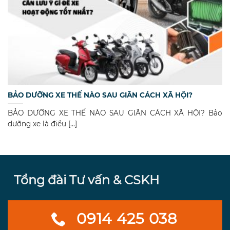
BẢO DƯỠNG XE THẾ NÀO SAU GIÃN CÁCH XÃ HỘI?
BẢO DƯỠNG XE THẾ NÀO SAU GIÃN CÁCH XÃ HỘI? Bảo
dưỡng xe là điều [...]
Tổng đài Tư vấn & CSKH
0914 425 038