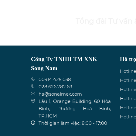
Tổng đài Tư vấn
Công Ty TNHH TM XNK
Hỗ tr
Song Nam
Hotline
00914 425 038
Hotline
028.626.782.69
Hotline
ha@sonaimex.com
Hotline
Lầu 1, Orange Building, 60 Hòa
Hotline
Bình, Phường Hoà Bình,
TP.HCM
Hotline
Thời gian làm việc: 8:00 - 17:00