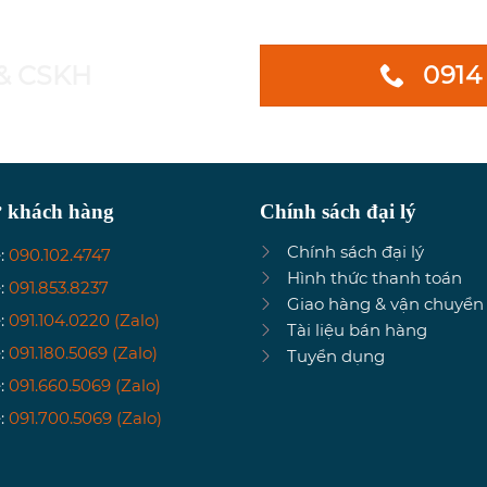
0914
 & CSKH
ợ khách hàng
Chính sách đại lý
Chính sách đại lý
:
090.102.4747
Hình thức thanh toán
:
091.853.8237
Giao hàng & vận chuyển
:
091.104.0220 (Zalo)
Tài liệu bán hàng
:
091.180.5069 (Zalo)
Tuyển dụng
:
091.660.5069 (Zalo)
:
091.700.5069 (Zalo)