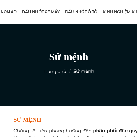
 NOMAD
DẦU NHỚT XE MÁY
DẦU NHỚT Ô TÔ
KINH NGHIỆM K
Sứ mệnh
Trang chủ
/
Sứ mệnh
SỨ MỆNH
Chúng tôi tiên phong hướng đến
phân phối độc qu