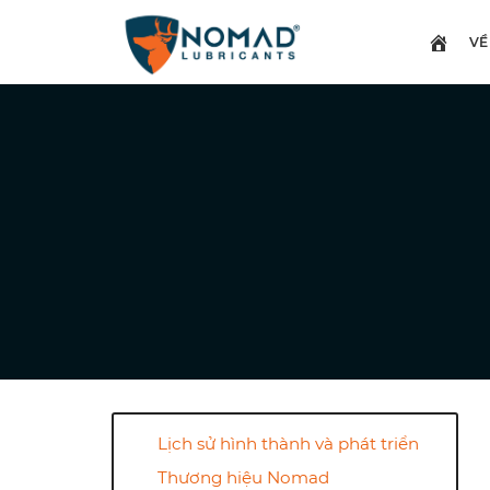
Skip
to
VỀ
content
Lịch sử hình thành và phát triển
Thương hiệu Nomad