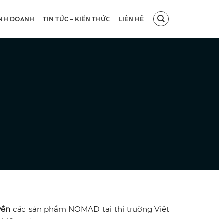
INH DOANH
TIN TỨC – KIẾN THỨC
LIÊN HỆ
yền
các sản phẩm NOMAD tại thị trường Việt