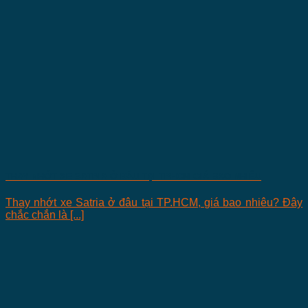
THAY NHỚT XE SATRIA Ở ĐÂU TẠI TPHCM GIÁ BAO NHIÊU
Thay nhớt xe Satria ở đâu tại TP.HCM, giá bao nhiêu? Đây
chắc chắn là [...]