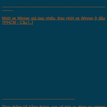
NHỚT XE WINNER GIÁ BAO NHIÊU – THAY NHỚT XE WINNER Ở ĐÂU
TPHCM
Nhớt xe Winner giá bao nhiêu, thay nhớt xe Winner ở đâu
TPHCM – Câu [...]
NHỚT XE WINNER TỐT NHẤT DUNG TÍCH 1.1 LÍT
Theo thống kê hằng tháng, con số bán ra dòng xe winner