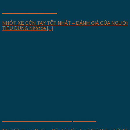
NHỚT XE CÔN TAY TỐT NHẤT
NHỚT XE CÔN TAY TỐT NHẤT – ĐÁNH GIÁ CỦA NGƯỜI
TIÊU DÙNG Nhớt xe [...]
NHỚT TỐT CHO XE SATRIA – TỔNG HỢP ĐÁNH GIÁ