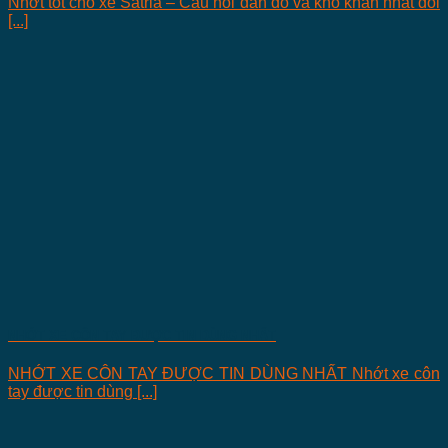
Nhớt tốt cho xe Satria – Câu hỏi đắn đo và khó khăn nhất đối
[...]
NHỚT XE CÔN TAY ĐƯỢC TIN DÙNG NHẤT
NHỚT XE CÔN TAY ĐƯỢC TIN DÙNG NHẤT Nhớt xe côn
tay được tin dùng [...]