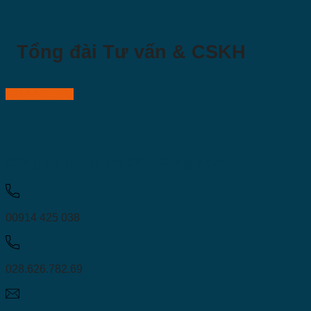
Tổng đài Tư vấn & CSKH
0914 425 038
Công Ty TNHH TM XNK Song Nam
00914 425 038
028.626.782.69