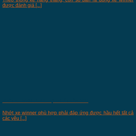
được đánh giá [...]
NHỚT XE WINNER PHÙ HỢP NHẤT NĂM 2021
Nhớt xe winner phù hợp phải đáp ứng được hầu hết tất cả
các yêu [...]