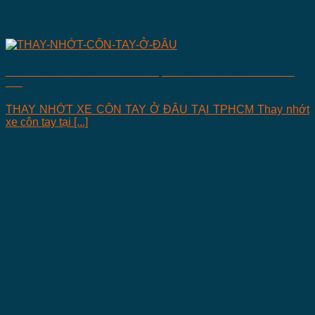
THAY NHỚT XE CÔN TAY Ở ĐÂU TẠI TPHCM – GIÁ NHỚT XE CÔN
TAY
THAY NHỚT XE CÔN TAY Ở ĐÂU TẠI TPHCM Thay nhớt
xe côn tay tại [...]